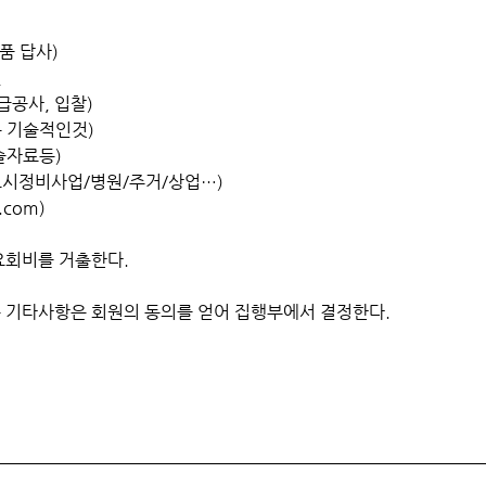
품 답사)
련
공사, 입찰)
기술적인것)
자료등)
정비사업/병원/주거/상업…)
om)
필요회비를 거출한다.
는 기타사항은 회원의 동의를 얻어 집행부에서 결정한다.