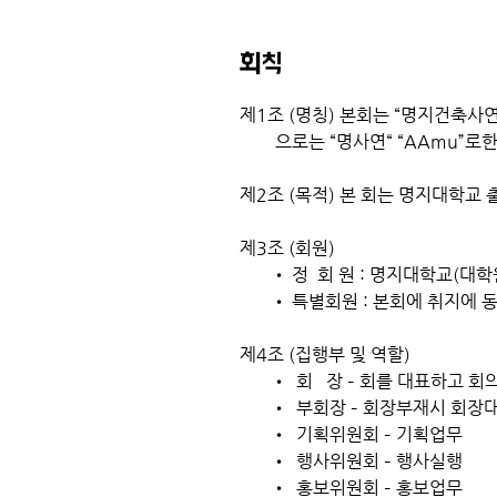
회칙
제1조 (명칭) 본회는 “명지건축사연합”이라
으로는 “명사연“ “AAmu”로한
제2조 (목적) 본 회는 명지대학교
Every websit
제3조 (회원)
opportunit
• 정 회 원 : 명지대학교(대학
what your si
• 특별회원 : 본회에 취지에 동
and mak
제4조 (집행부 및 역할)
• 회 장 – 회를 대표하고 회
If you’r
• 부회장 – 회장부재시 회장대
journey. 
• 기획위원회 – 기획업무
stand out f
• 행사위원회 – 행사실행
• 홍보위원회 – 홍보업무