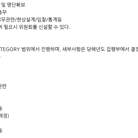
 및 명단확보
총무
무관련/현상설계/입찰/통계등
요시 위원회를 신설할 수 있다.
EGORY 범위에서 진행하며, 세부사항은 당해년도 집행부에서 결
목
관련
동
정)
동