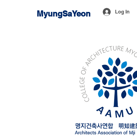
MyungSaYeon
Log In