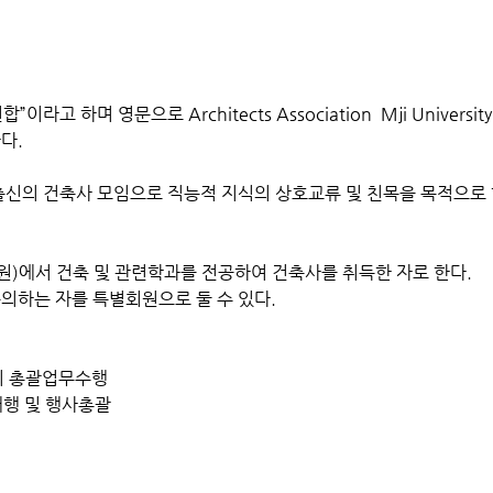
고 하며 영문으로 Architects Association Mji University
Our Story
다.
 출신의 건축사 모임으로 직능적 지식의 상호교류 및 친목을 목적으로 
e has a story, and your visitors want to hear yours. This spa
y to give a full background on who you are, what your tea
원)에서 건축 및 관련학과를 전공하여 건축사를 취득한 자로 한다.
te has to offer. Double click on the text box to start editing
의하는 자를 특별회원으로 둘 수 있다.
e sure to add all the relevant details you want site visitors 
의 총괄업무수행
e a business, talk about how you started and share your pro
행 및 행사총괄
Explain your core values, your commitment to customers, a
rom the crowd. Add a photo, gallery, or video for even more